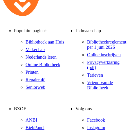
Populaire pagina's
Lidmaatschap
Bibliotheek aan Huis
Bibliotheekreglement
per 1 juni 2026
MakerLab
Online inschrijven
Nederlands leren
Privacyverklaring
Online Bibliotheek
(pdf)
Printen
Tarieven
Repaircafé
Vriend van de
Seniorweb
Bibliotheek
BZOF
Volg ons
ANBI
Facebook
BiebPanel
Instagram