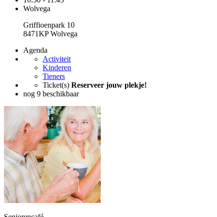
Wolvega
Griffioenpark 10
8471KP Wolvega
Agenda
Activiteit
Kinderen
Tieners
Ticket(s)
Reserveer jouw plekje!
nog 9 beschikbaar
Seniorencafé