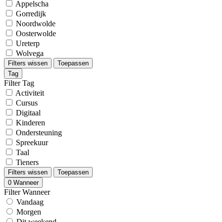
Appelscha
Gorredijk
Noordwolde
Oosterwolde
Ureterp
Wolvega
Filters wissen
Toepassen
Tag
Filter Tag
Activiteit
Cursus
Digitaal
Kinderen
Ondersteuning
Spreekuur
Taal
Tieners
Filters wissen
Toepassen
0
Wanneer
Filter Wanneer
Vandaag
Morgen
Dit weekend