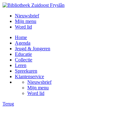
Nieuwsbrief
Mijn menu
Word lid
Home
Agenda
Jeugd & Jongeren
Educatie
Collectie
Leren
Spreekuren
Klantenservice
Nieuwsbrief
Mijn menu
Word lid
Terug