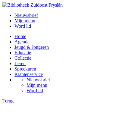
Nieuwsbrief
Mijn menu
Word lid
Home
Agenda
Jeugd & Jongeren
Educatie
Collectie
Leren
Spreekuren
Klantenservice
Nieuwsbrief
Mijn menu
Word lid
Terug