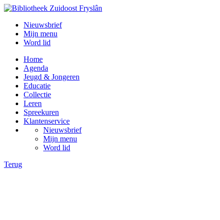
Nieuwsbrief
Mijn menu
Word lid
Home
Agenda
Jeugd & Jongeren
Educatie
Collectie
Leren
Spreekuren
Klantenservice
Nieuwsbrief
Mijn menu
Word lid
Terug