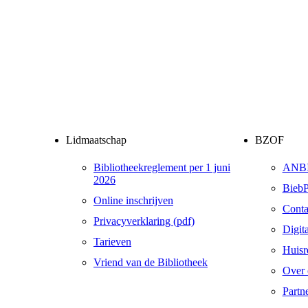
Lidmaatschap
BZOF
Bibliotheekreglement per 1 juni
ANB
2026
BiebP
Online inschrijven
Conta
Privacyverklaring (pdf)
Digit
Tarieven
Huisr
Vriend van de Bibliotheek
Over 
Partn