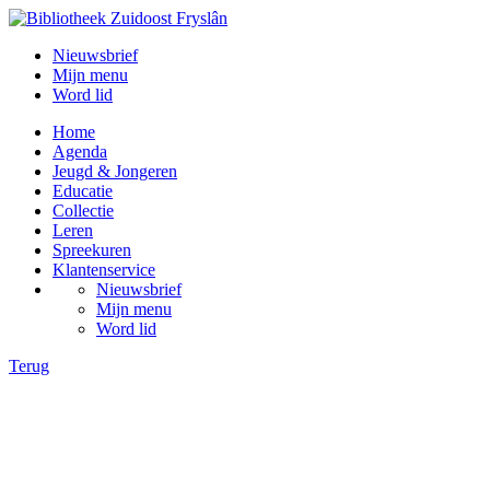
Nieuwsbrief
Mijn menu
Word lid
Home
Agenda
Jeugd & Jongeren
Educatie
Collectie
Leren
Spreekuren
Klantenservice
Nieuwsbrief
Mijn menu
Word lid
Terug