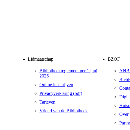
Lidmaatschap
BZOF
Bibliotheekreglement per 1 juni
ANB
2026
BiebP
Online inschrijven
Conta
Privacyverklaring (pdf)
Digit
Tarieven
Huisr
Vriend van de Bibliotheek
Over 
Partn