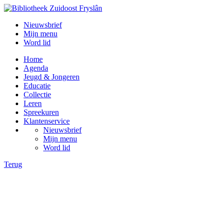
Nieuwsbrief
Mijn menu
Word lid
Home
Agenda
Jeugd & Jongeren
Educatie
Collectie
Leren
Spreekuren
Klantenservice
Nieuwsbrief
Mijn menu
Word lid
Terug