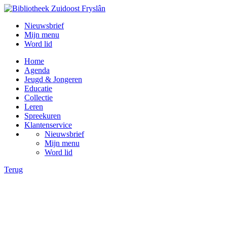
Nieuwsbrief
Mijn menu
Word lid
Home
Agenda
Jeugd & Jongeren
Educatie
Collectie
Leren
Spreekuren
Klantenservice
Nieuwsbrief
Mijn menu
Word lid
Terug