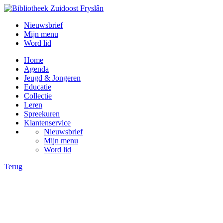
Nieuwsbrief
Mijn menu
Word lid
Home
Agenda
Jeugd & Jongeren
Educatie
Collectie
Leren
Spreekuren
Klantenservice
Nieuwsbrief
Mijn menu
Word lid
Terug