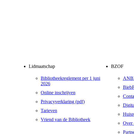
Lidmaatschap
BZOF
Bibliotheekreglement per 1 juni
ANB
2026
BiebP
Online inschrijven
Conta
Privacyverklaring (pdf)
Digit
Tarieven
Huisr
Vriend van de Bibliotheek
Over 
Partn