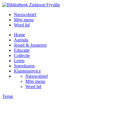
Nieuwsbrief
Mijn menu
Word lid
Home
Agenda
Jeugd & Jongeren
Educatie
Collectie
Leren
Spreekuren
Klantenservice
Nieuwsbrief
Mijn menu
Word lid
Terug