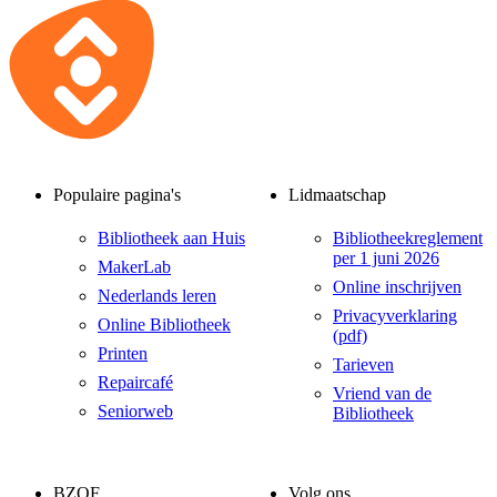
Populaire pagina's
Lidmaatschap
Bibliotheek aan Huis
Bibliotheekreglement
per 1 juni 2026
MakerLab
Online inschrijven
Nederlands leren
Privacyverklaring
Online Bibliotheek
(pdf)
Printen
Tarieven
Repaircafé
Vriend van de
Seniorweb
Bibliotheek
BZOF
Volg ons