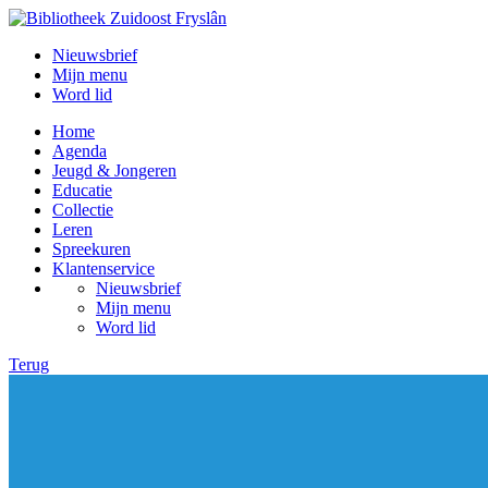
Nieuwsbrief
Mijn menu
Word lid
Home
Agenda
Jeugd & Jongeren
Educatie
Collectie
Leren
Spreekuren
Klantenservice
Nieuwsbrief
Mijn menu
Word lid
Terug