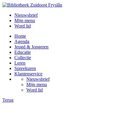
Nieuwsbrief
Mijn menu
Word lid
Home
Agenda
Jeugd & Jongeren
Educatie
Collectie
Leren
Spreekuren
Klantenservice
Nieuwsbrief
Mijn menu
Word lid
Terug