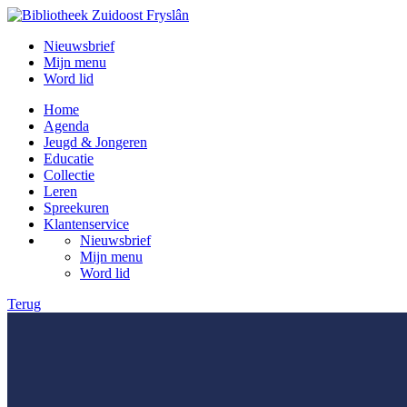
Nieuwsbrief
Mijn menu
Word lid
Home
Agenda
Jeugd & Jongeren
Educatie
Collectie
Leren
Spreekuren
Klantenservice
Nieuwsbrief
Mijn menu
Word lid
Terug