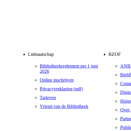
Lidmaatschap
BZOF
Bibliotheekreglement per 1 juni
ANB
2026
BiebP
Online inschrijven
Conta
Privacyverklaring (pdf)
Digit
Tarieven
Huisr
Vriend van de Bibliotheek
Over 
Partn
Public