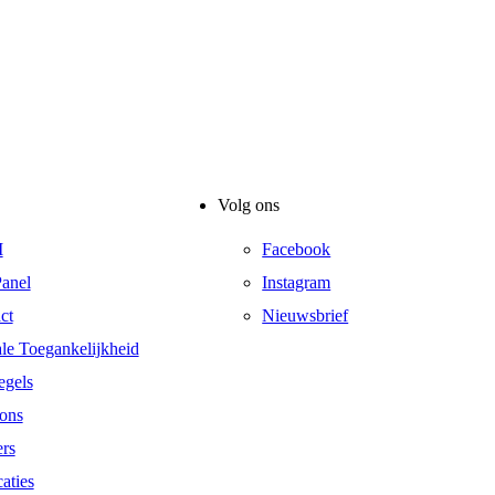
Volg ons
I
Facebook
anel
Instagram
ct
Nieuwsbrief
ale Toegankelijkheid
egels
ons
ers
aties