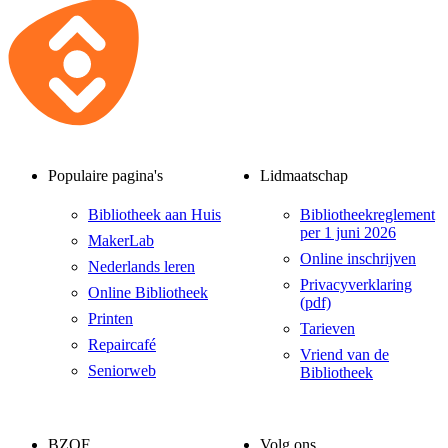
Populaire pagina's
Lidmaatschap
Bibliotheek aan Huis
Bibliotheekreglement
per 1 juni 2026
MakerLab
Online inschrijven
Nederlands leren
Privacyverklaring
Online Bibliotheek
(pdf)
Printen
Tarieven
Repaircafé
Vriend van de
Seniorweb
Bibliotheek
BZOF
Volg ons