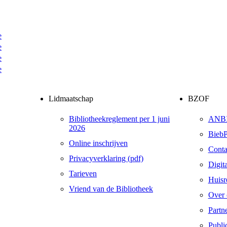
e
e
e
e
Lidmaatschap
BZOF
Bibliotheekreglement per 1 juni
ANB
2026
BiebP
Online inschrijven
Conta
Privacyverklaring (pdf)
Digit
Tarieven
Huisr
Vriend van de Bibliotheek
Over 
Partn
Public