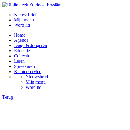
Nieuwsbrief
Mijn menu
Word lid
Home
Agenda
Jeugd & Jongeren
Educatie
Collectie
Leren
Spreekuren
Klantenservice
Nieuwsbrief
Mijn menu
Word lid
Terug