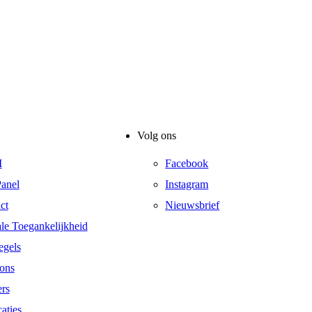
Volg ons
I
Facebook
anel
Instagram
ct
Nieuwsbrief
ale Toegankelijkheid
egels
ons
ers
aties