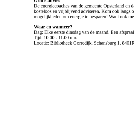
Gratis advies
De energiecoaches van de gemeente Opsterland en de 
kosteloos en vrijblijvend adviseren. Kom ook langs 
mogelijkheden om energie te besparen! Want ook met
Waar en wanneer?
Dag: Elke eerste dinsdag van de maand. Een afspraak
Tijd: 10.00 - 11.00 uur.
Locatie: Bibliotheek Gorredijk. Schansburg 1, 8401