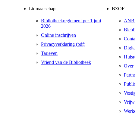
Lidmaatschap
BZOF
Bibliotheekreglement per 1 juni
ANB
2026
BiebP
Online inschrijven
Conta
Privacyverklaring (pdf)
Digit
Tarieven
Huisr
Vriend van de Bibliotheek
Over 
Partn
Public
Vesti
Vrijw
Werke