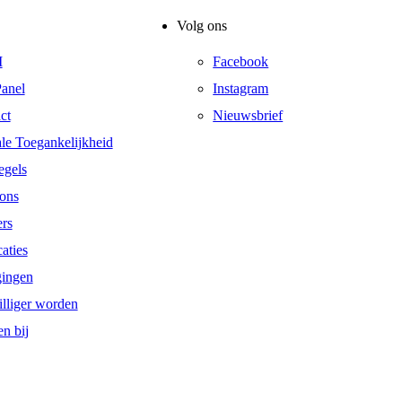
Volg ons
I
Facebook
anel
Instagram
ct
Nieuwsbrief
ale Toegankelijkheid
egels
ons
ers
aties
gingen
illiger worden
n bij