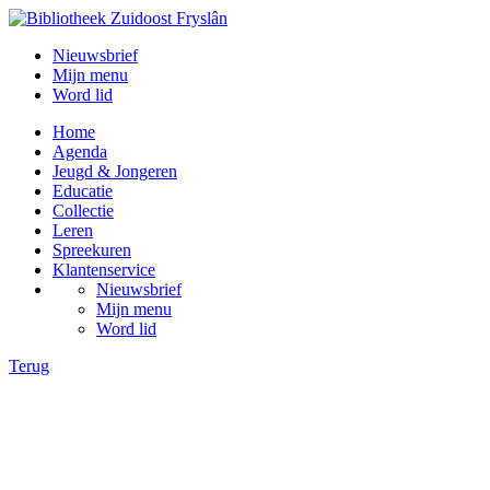
Nieuwsbrief
Mijn menu
Word lid
Home
Agenda
Jeugd & Jongeren
Educatie
Collectie
Leren
Spreekuren
Klantenservice
Nieuwsbrief
Mijn menu
Word lid
Terug