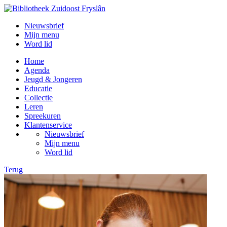
Nieuwsbrief
Mijn menu
Word lid
Home
Agenda
Jeugd & Jongeren
Educatie
Collectie
Leren
Spreekuren
Klantenservice
Nieuwsbrief
Mijn menu
Word lid
Terug