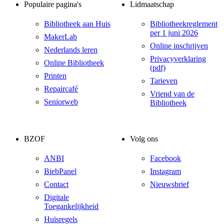
Populaire pagina's
Lidmaatschap
Bibliotheek aan Huis
Bibliotheekreglement
per 1 juni 2026
MakerLab
Online inschrijven
Nederlands leren
Privacyverklaring
Online Bibliotheek
(pdf)
Printen
Tarieven
Repaircafé
Vriend van de
Seniorweb
Bibliotheek
BZOF
Volg ons
ANBI
Facebook
BiebPanel
Instagram
Contact
Nieuwsbrief
Digitale
Toegankelijkheid
Huisregels