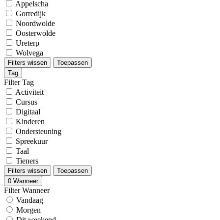
Appelscha
Gorredijk
Noordwolde
Oosterwolde
Ureterp
Wolvega
Filters wissen
Toepassen
Tag
Filter Tag
Activiteit
Cursus
Digitaal
Kinderen
Ondersteuning
Spreekuur
Taal
Tieners
Filters wissen
Toepassen
0
Wanneer
Filter Wanneer
Vandaag
Morgen
Dit weekend