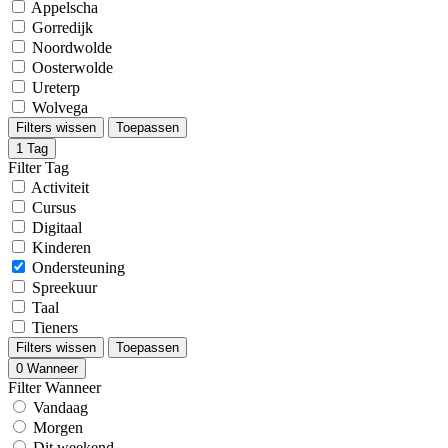
Appelscha
Gorredijk
Noordwolde
Oosterwolde
Ureterp
Wolvega
Filters wissen
Toepassen
1
Tag
Filter Tag
Activiteit
Cursus
Digitaal
Kinderen
Ondersteuning
Spreekuur
Taal
Tieners
Filters wissen
Toepassen
0
Wanneer
Filter Wanneer
Vandaag
Morgen
Dit weekend