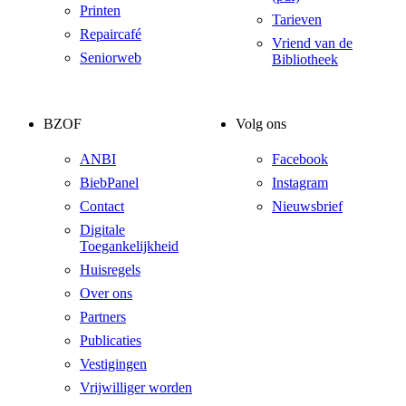
Printen
Tarieven
Repaircafé
Vriend van de
Seniorweb
Bibliotheek
BZOF
Volg ons
ANBI
Facebook
BiebPanel
Instagram
Contact
Nieuwsbrief
Digitale
Toegankelijkheid
Huisregels
Over ons
Partners
Publicaties
Vestigingen
Vrijwilliger worden